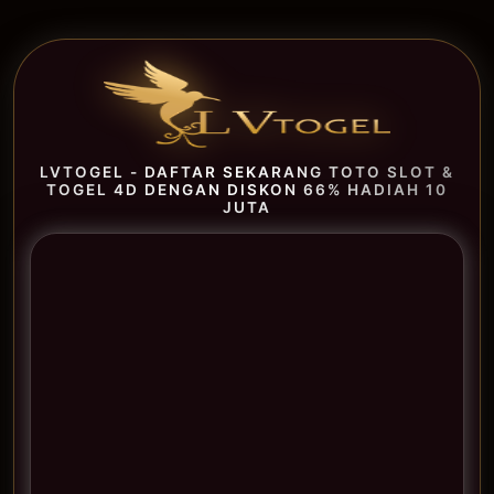
LVTOGEL - DAFTAR SEKARANG TOTO SLOT &
TOGEL 4D DENGAN DISKON 66% HADIAH 10
JUTA