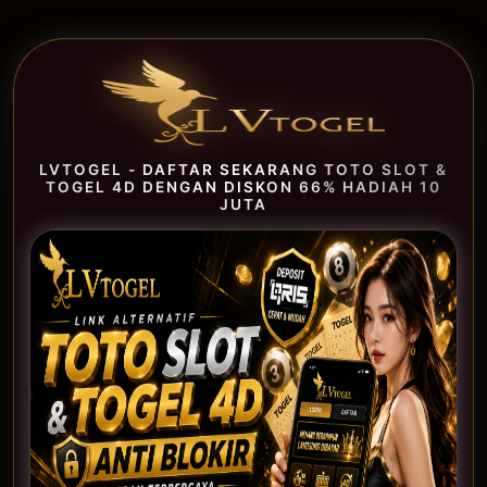
LVTOGEL - DAFTAR SEKARANG TOTO SLOT &
TOGEL 4D DENGAN DISKON 66% HADIAH 10
JUTA